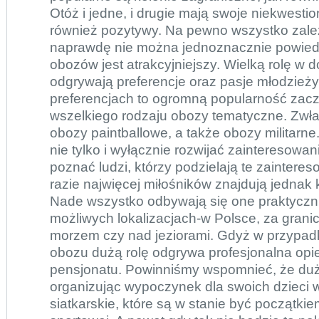
Otóż i jedne, i drugie mają swoje niekwesti
również pozytywy. Na pewno wszystko zale
naprawdę nie można jednoznacznie powiedzi
obozów jest atrakcyjniejszy. Wielką rolę w
odgrywają preferencje oraz pasje młodzież
preferencjach to ogromną popularność zac
wszelkiego rodzaju obozy tematyczne. Zwł
obozy paintballowe
, a także obozy militarn
nie tylko i wyłącznie rozwijać zainteresowa
poznać ludzi, którzy podzielają te zainter
razie najwięcej miłośników znajdują jednak
Nade wszystko odbywają się one praktyczn
możliwych lokalizacjach-w Polsce, za grani
morzem czy nad jeziorami. Gdyż w przypad
obozu dużą rolę odgrywa profesjonalna opie
pensjonatu. Powinniśmy wspomnieć, że du
organizując wypoczynek dla swoich dzieci 
siatkarskie
, które są w stanie być początki