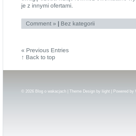
je z innymi ofertami.
Comment »
|
Bez kategorii
« Previous Entries
↑
Back to top
© 2026
Blog o wakacjach | Theme Design by
liight
| Powered by