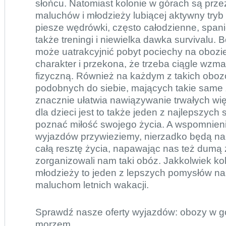
słońcu. Natomiast kolonie w górach są prz
maluchów i młodzieży lubiącej aktywny tryb
piesze wędrówki, często całodzienne, span
także treningi i niewielka dawka survivalu.
może uatrakcyjnić pobyt pociechy na obozi
charakter i przekona, że trzeba ciągle wz
fizyczną. Również na każdym z takich obozó
podobnych do siebie, mających takie same 
znacznie ułatwia nawiązywanie trwałych wi
dla dzieci jest to także jeden z najlepszyc
poznać miłość swojego życia. A wspomnienia
wyjazdów przywieziemy, nierzadko będą na
całą resztę życia, napawając nas też dumą 
zorganizowali nam taki obóz. Jakkolwiek kol
młodzieży to jeden z lepszych pomysłów n
maluchom letnich wakacji.
Sprawdź nasze oferty wyjazdów:
obozy w g
morzem