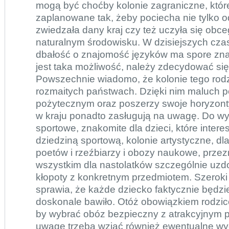
mogą być choćby
kolonie zagraniczne
, któ
zaplanowane tak, żeby pociecha nie tylko o
zwiedzała dany kraj czy też uczyła się obc
naturalnym środowisku. W dzisiejszych cza
dbałość o znajomość języków ma spore znac
jest taka możliwość, należy zdecydować się
Powszechnie wiadomo, że kolonie tego rod
rozmaitych państwach. Dzięki nim maluch p
pożytecznym oraz poszerzy swoje horyzont
w kraju ponadto zasługują na uwagę. Do wy
sportowe, znakomite dla dzieci, które intere
dziedziną sportową, kolonie artystyczne, dl
poetów i rzeźbiarzy i obozy naukowe, prze
wszystkim dla nastolatków szczególnie uzdo
kłopoty z konkretnym przedmiotem. Szerok
sprawia, że każde dziecko faktycznie będzie
doskonale bawiło. Otóż obowiązkiem rodzicó
by wybrać obóz bezpieczny z atrakcyjnym 
uwagę trzeba wziąć również ewentualne wy