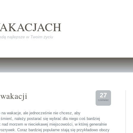
WAKACJACH
dą najlepsze w Twoim życiu
 wakacji
27
czerwiec
 na wakacje, ale jednocześnie nie chcesz, aby
śmierć, należy postarać się wybrać dla niego coś bardziej
 nad morzem w nieciekawej miejscowości, w której generalnie
ozrywek. Coraz bardziej popularne stają się przykładowo
obozy