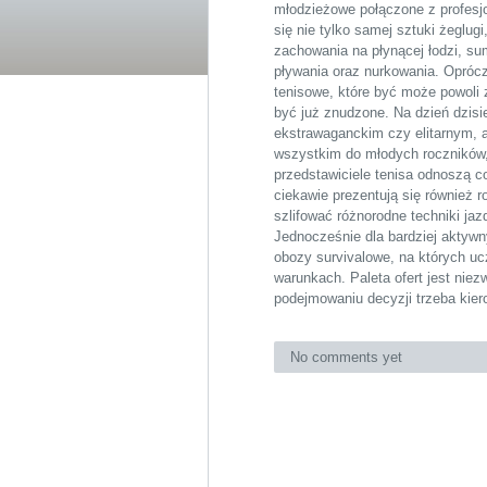
młodzieżowe
połączone z profesjo
się nie tylko samej sztuki żeglug
zachowania na płynącej łodzi, s
pływania oraz nurkowania. Opróc
tenisowe, które być może powoli 
być już znudzone. Na dzień dzisi
ekstrawaganckim czy elitarnym, a
wszystkim do młodych roczników,
przedstawiciele tenisa odnoszą 
ciekawie prezentują się również
szlifować różnorodne techniki jaz
Jednocześnie dla bardziej aktyw
obozy survivalowe
, na których u
warunkach. Paleta ofert jest nie
podejmowaniu decyzji trzeba kie
No comments yet