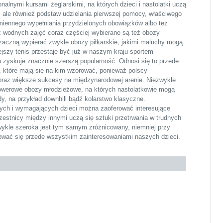
nalnymi kursami żeglarskimi, na których dzieci i nastolatki uczą
i, ale również podstaw udzielania pierwszej pomocy, właściwego
umiennego wypełniania przydzielonych obowiązków albo też
z wodnych zajęć coraz częściej wybierane są też obozy
zaczną wypierać zwykłe obozy piłkarskie, jakimi maluchy mogą
ejszy tenis przestaje być już w naszym kraju sportem
 zyskuje znacznie szerszą popularność. Odnosi się to przede
 które mają się na kim wzorować, ponieważ polscy
coraz większe sukcesy na międzynarodowej arenie. Niezwykle
 rowerowe obozy młodzieżowe, na których nastolatkowie mogą
dy, na przykład downhill bądź kolarstwo klasyczne.
nych i wymagających dzieci można zaoferować interesujące
czestnicy między innymi uczą się sztuki przetrwania w trudnych
zwykle szeroka jest tym samym zróżnicowany, niemniej przy
rować się przede wszystkim zainteresowaniami naszych dzieci.