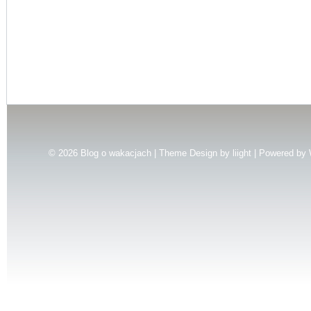
© 2026
Blog o wakacjach | Theme Design by
liight
| Powered by