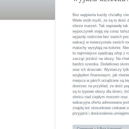
Bez wątpienia każdy chciałby cie
Wiele osób myśli, że są to dość 
sferze marzeń. Tak naprawdę tak 
wypoczynek stają się coraz tańsze
wyjazdy rodziców bez swoich poc
wakacji w towarzystwie swoich rod
maluchy wysyłają na kolonie. Nie
te najmniejsze spędzają urlop z 
zacząć jeździć na obozy. Na chwi
bardzo szeroka. Dodatkowo skons
oraz ich dzieciaki. Wystarczy tyl
względem finansowym, jak równie
miejsca w jakich urządzane są te
dostrzec na przykład, że dość po
są to typowe
obozy dla dzieci
, k
słońcu nad ciepłym morzem oraz 
wakacyjna oferta adresowana jest
znajdą też stosunkowo ciekawe 
przyjaźni i doskonalenia umiejęt
Comment »
|
Bez kategorii