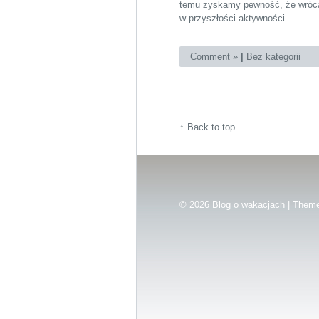
temu zyskamy pewność, że wrócą 
w przyszłości aktywności.
Comment »
|
Bez kategorii
↑
Back to top
© 2026
Blog o wakacjach | Them