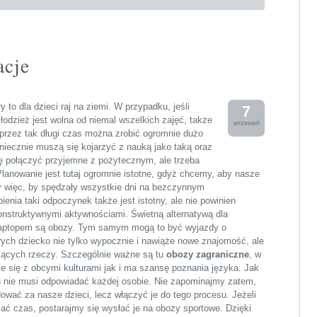
acje
 to dla dzieci raj na ziemi. W przypadku, jeśli
7
łodzież jest wolna od niemal wszelkich zajęć, także
wrzesień
przez tak długi czas można zrobić ogromnie dużo
niecznie muszą się kojarzyć z nauką jako taką oraz
się połączyć przyjemne z pożytecznym, ale trzeba
Planowanie jest tutaj ogromnie istotne, gdyż chcemy, aby nasze
my więc, by spędzały wszystkie dni na bezczynnym
enia taki odpoczynek także jest istotny, ale nie powinien
onstruktywnymi aktywnościami. Świetną alternatywą dla
 laptopem są obozy. Tym samym mogą to być wyjazdy o
ych dziecko nie tylko wypocznie i nawiąże nowe znajomość, ale
ujących rzeczy. Szczególnie ważne są tu
obozy zagraniczne
, w
e się z obcymi kulturami jak i ma szansę poznania języka. Jak
 nie musi odpowiadać każdej osobie. Nie zapominajmy zatem,
ować za nasze dzieci, lecz włączyć je do tego procesu. Jeżeli
ać czas, postarajmy się wysłać je na obozy sportowe. Dzięki