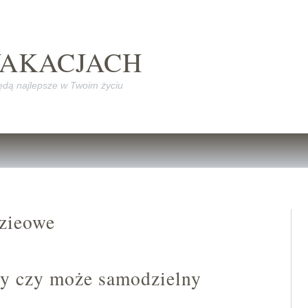
WAKACJACH
dą najlepsze w Twoim życiu
zieowe
ny czy może samodzielny
?