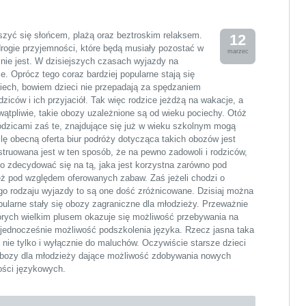
szyć się słońcem, plażą oraz beztroskim relaksem.
12
drogie przyjemności, które będą musiały pozostać w
marzec
nie jest. W dzisiejszych czasach wyjazdy na
. Oprócz tego coraz bardziej popularne stają się
iech, bowiem dzieci nie przepadają za spędzaniem
ziców i ich przyjaciół. Tak więc rodzice jeżdżą na wakacje, a
wątpliwie, takie obozy uzależnione są od wieku pociechy. Otóż
rodzicami zaś te, znajdujące się już w wieku szkolnym mogą
lę obecną oferta biur podróży dotycząca takich obozów jest
truowana jest w ten sposób, że na pewno zadowoli i rodziców,
ko zdecydować się na tą, jaka jest korzystna zarówno pod
ż pod względem oferowanych zabaw. Zaś jeżeli chodzi o
go rodzaju wyjazdy to są one dość zróżnicowane. Dzisiaj można
pularne stały się
obozy zagraniczne dla młodzieży
. Przeważnie
tórych wielkim plusem okazuje się możliwość przebywania na
jednocześnie możliwość podszkolenia języka. Rzecz jasna taka
 nie tylko i wyłącznie do maluchów. Oczywiście starsze dzieci
obozy dla młodzieży dające możliwość zdobywania nowych
ności językowych.