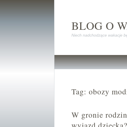
BLOG O 
Niech nadchodzące wakacje bę
Tag: obozy mod
W gronie rodzi
wyjazd dziecka