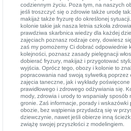
codziennym życiu. Poza tym, na naszych o
jeśli troszczyć się o zdrowie także urodę ta
makijaż także fryzurę do określonej sytuac
kolonie
takie jak nasza letnia szkoła zdrowi
prawdziwa skarbnica wiedzy dla każdej dzi
zajęciach poznasz rodzaje cery, dowiesz się
zaś my pomożemy Ci dobrać odpowiednie k
kolejności, poznasz zasady pielęgnacji wło
dobierać fryzury, makijaż i przygotować styli
wyjścia. Oprócz tego, obozy i kolonie to zn
popracowania nad swoją sylwetką poprzez ć
zajęcia taneczne, jak i wykłady poświęcon
prawidłowego i zdrowego odżywiania się. Ko
mody, zdrowia i urody to wspaniały sposób
gronie. Zaś informacje, porady i wskazówk
obozie, bez wątpienia przydadzą się w przys
dziewczynie, nawet jeśli obierze inną ścież
zwiążę swojej przyszłości z modelingiem.