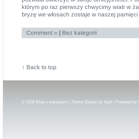
którym po raz pierwszy chwycimy wiatr w ż
bryzę we włosach zostaje w naszej pamięci
Comment »
|
Bez kategorii
↑
Back to top
© 2026
Blog o wakacjach | Theme Design by
liight
| Powered by