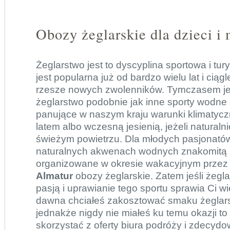
Obozy żeglarskie dla dzieci i
Żeglarstwo jest to dyscyplina sportowa i tur
jest popularna już od bardzo wielu lat i cią
rzesze nowych zwolenników. Tymczasem j
żeglarstwo podobnie jak inne sporty wodne
panujące w naszym kraju warunki klimatyczn
latem albo wczesną jesienią, jeżeli naturaln
świeżym powietrzu. Dla młodych pasjonató
naturalnych akwenach wodnych znakomitą 
organizowane w okresie wakacyjnym prze
Almatur
obozy żeglarskie. Zatem jeśli żegla
pasją i uprawianie tego sportu sprawia Ci wi
dawna chciałeś zakosztować smaku żeglars
jednakże nigdy nie miałeś ku temu okazji t
skorzystać z oferty biura podróży i zdecyd