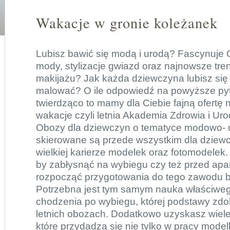
Wakacje w gronie koleżanek
Lubisz bawić się modą i urodą? Fascynuje C
mody, stylizacje gwiazd oraz najnowsze tre
makijażu? Jak każda dziewczyna lubisz się 
malować? O ile odpowiedź na powyższe pyt
twierdząco to mamy dla Ciebie fajną ofert
wakacje czyli letnia Akademia Zdrowia i Ur
Obozy dla dziewczyn
o tematyce modowo- u
skierowane są przede wszystkim dla dziewc
wielkiej karierze modelek oraz fotomodelek
by zabłysnąć na wybiegu czy też przed apa
rozpocząć przygotowania do tego zawodu 
Potrzebna jest tym samym nauka właściwego
chodzenia po wybiegu, której podstawy zd
letnich obozach. Dodatkowo uzyskasz wiel
które przydadzą się nie tylko w pracy modelk