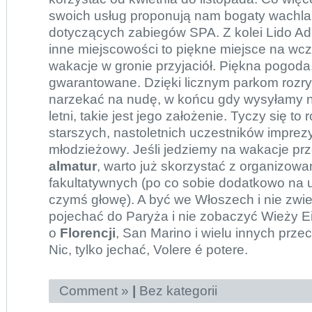
swoich usług proponują nam bogaty wachlar
dotyczących zabiegów SPA. Z kolei Lido Ad
inne miejscowości to piękne miejsce na wcza
wakacje w gronie przyjaciół. Piękna pogoda
gwarantowane. Dzięki licznym parkom rozryw
narzekać na nudę, w końcu gdy wysyłamy n
letni, takie jest jego założenie. Tyczy się t
starszych, nastoletnich uczestników imprezy
młodzieżowy. Jeśli jedziemy na wakacje pr
almatur
, warto już skorzystać z organizow
fakultatywnych (po co sobie dodatkowo na 
czymś głowę). A być we Włoszech i nie zwie
pojechać do Paryża i nie zobaczyć Wieży Ei
o
Florencji
, San Marino i wielu innych prz
Nic, tylko jechać, Volere é potere.
Comment »
|
Bez kategorii