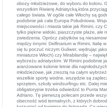
obozy młodzieżowe
, do wyboru do koloru.
wszystkim Riwierę Adriatycką,która przyciąg
całego świata. W ogóle całe Włochy są god
podobnie jak cała Europa Południowa. Wspa
miejscowości i miasta takie jak Rimini, czy 
tylko piękne widoki, piaszczyste plaże, ale 
zwiedzenia. Oprócz zabytków są niesamowit
między innymi: Delfinarium w Rimini, Italię
się tu poczuć niczym Guliwer, wędrując jak
miniaturze Włoch) czy Mirabilandię – najwię
wybrzeżu adriatyckim. W Rimini podobnie j
aranżowane kolonie letnie dla najmłodszyc
młodzieżowe, jak zresztą na całym wybrze
wszelkie sporty wodne, wszędzie są zaple
sprzętem, szkoły windsurfingu etc. Dalej mi
obligatoryjnie trzeba odwiedzić to Punta Mar
Adriano. Tę pierwszą polecam przede wszy
obecność wód termalnych, z których dobro
korzystać od kwietnia do listopada. Co więc