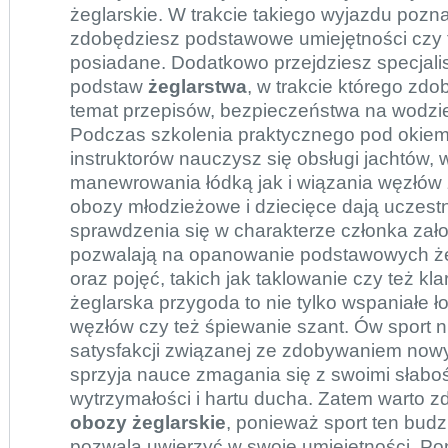
żeglarskie. W trakcie takiego wyjazdu pozna
zdobędziesz podstawowe umiejętności czy t
posiadane. Dodatkowo przejdziesz specjali
podstaw
żeglarstwa
, w trakcie którego zd
temat przepisów, bezpieczeństwa na wodzie
Podczas szkolenia praktycznego pod okie
instruktorów nauczysz się obsługi jachtów, 
manewrowania łódką jak i wiązania węzłów 
obozy młodzieżowe
i dziecięce dają uczes
sprawdzenia się w charakterze członka załog
pozwalają na opanowanie podstawowych że
oraz pojęć, takich jak taklowanie czy też k
żeglarska przygoda to nie tylko wspaniałe ło
węzłów czy też śpiewanie szant. Ów sport n
satysfakcji związanej ze zdobywaniem nowy
sprzyja nauce zmagania się z swoimi słaboś
wytrzymałości i hartu ducha. Zatem warto 
obozy żeglarskie
, ponieważ sport ten bud
pozwala uwierzyć w swoje umiejętności. P