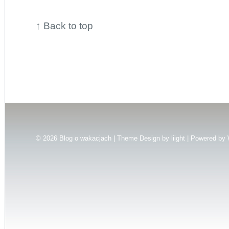
↑
Back to top
© 2026
Blog o wakacjach | Theme Design by
liight
| Powered by